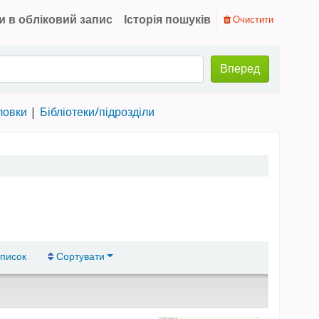
и в обліковий запис
Історія пошуків
Очистити
Вперед
ловки
Бібліотеки/підрозділи
писок
Сортувати