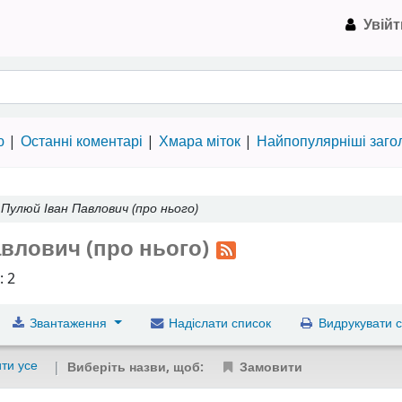
Увійт
на Пулюя › Електронний каталог
ю
Останні коментарі
Хмара міток
Найпопулярніші заго
—
Пулюй Іван Павлович (про нього)
авлович (про нього)
: 2
Звантаження
Надіслати список
Видрукувати с
ти усе
Виберіть назви, щоб:
Замовити