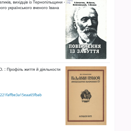
тиків, вихідців із Тернопільщини -
ого українського вченого Івана
Ю.
:
Профіль життя й діяльности
98a221faffbe3a15eaa65fbab