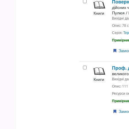
Поверн
дійсних 
Пулюя
/
Книги
Вихідні да
Опис:
78 с
Серія:
Тер
Примірник
Замо
Проф. 
великого
Книги
Вихідні да
Опис:
111 
Ресурси о
Примірник
Замо