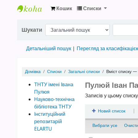
Кошик
Списки
Науково-технічна бібліотека ТНТУ ім. Іва
Шукати
Детальніший пошук
Перегляд за класифікаціє
Домівка
Списки
Загальні списки
Вміст списку 
Пулюй Іван П
ТНТУ імені Івана
Пулюя
Записів у цьому списку
Науково-технічна
бібліотека ТНТУ
|
Новий список
Інституційний
репозитарій
Вибрати усе
Очисти
ELARTU