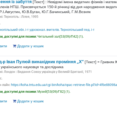
ення із забуття
[Текст] :
Невідомі імена видатних фізиків і матема
членів НТШ. Присвячується 150-й річниці від дня народження видатн
Р.І.Августин, Ю.В.Буган, Ю.Г.Бачинський, Г.М.Возняк
ні:
Тернопіль : Лілея, 1995
.
нопільський обл. і-т удосконал. вчителів. Тернопільський пед. і-т
и, доступні для позики:
Читальний зал[53(09)/П42] (1).
вити
Додати у кошик
д-р Іван Пулюй винахідник проміння „Х“
[Текст] =
Гривняк 
 українського науковця та дослідника
ні:
Лондон : Видання Союзу українців у Великій Британії, 1971
с.
н-лайн:
https://koha.tntu.edu.ua/cgi-bin/koha/opac-retrieve-file.pl?id=4f6e880
и, доступні для позики:
Музей[53(09)/Г82] (1).
вити
Додати у кошик