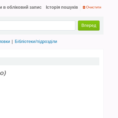
и в обліковий запис
Історія пошуків
Очистити
Вперед
ловки
Бібліотеки/підрозділи
о)