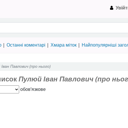
Увійт
на Пулюя › Електронний каталог
ю
Останні коментарі
Хмара міток
Найпопулярніші заго
Іван Павлович (про нього)
писок
Пулюй Іван Павлович (про ньог
обов’язкове