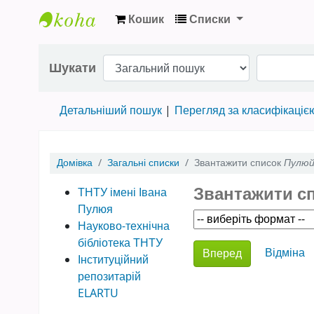
Кошик
Списки
Науково-технічна бібліотека ТНТУ ім. Іва
Шукати
Детальніший пошук
Перегляд за класифікаціє
Домівка
Загальні списки
Звантажити список
Пулюй 
Звантажити с
ТНТУ імені Івана
Пулюя
Науково-технічна
бібліотека ТНТУ
Choose action
Відміна
Інституційний
репозитарій
ELARTU