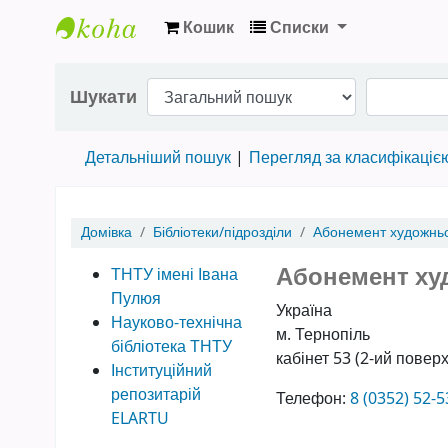
Кошик
Списки
Науково-технічна бібліотека ТНТУ ім. Іва
Шукати
Детальніший пошук
Перегляд за класифікаціє
Домівка
Бібліотеки/підрозділи
Абонемент художньо
Абонемент ху
ТНТУ імені Івана
Пулюя
Україна
Науково-технічна
м. Тернопіль
бібліотека ТНТУ
кабінет 53 (2-ий поверх
Інституційний
репозитарій
Телефон:
8 (0352) 52-5
ELARTU