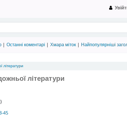
Увійт
на Пулюя › Електронний каталог
ю
Останні коментарі
Хмара міток
Найпопулярніші заго
ї літератури
дожньої літератури
)
3-45