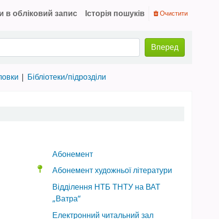
и в обліковий запис
Історія пошуків
Очистити
Вперед
ловки
Бібліотеки/підрозділи
Абонемент
Абонемент художньої літератури
Відділення НТБ ТНТУ на ВАТ
„Ватра“
Електронний читальний зал