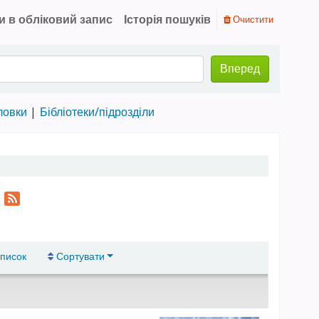
и в обліковий запис
Історія пошуків
Очистити
Вперед
ловки
Бібліотеки/підрозділи
"
писок
Сортувати