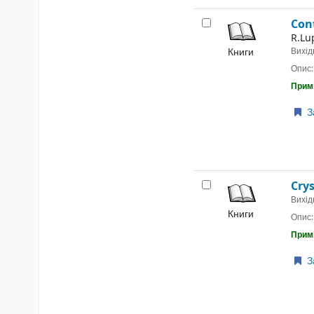
Con
R.Lu
Книги
Вихід
Опис
Примі
З
Cry
Вихід
Книги
Опис
Примі
З