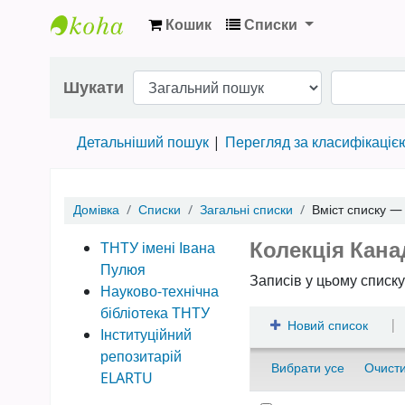
Кошик
Списки
Науково-технічна бібліотека ТНТУ ім. Іва
Шукати
Детальніший пошук
Перегляд за класифікаціє
Домівка
Списки
Загальні списки
Вміст списку 
Колекція Кана
ТНТУ імені Івана
Пулюя
Записів у цьому списку
Науково-технічна
бібліотека ТНТУ
|
Новий список
Інституційний
репозитарій
Вибрати усе
Очисти
ELARTU