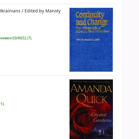
 Ukrainians
/
Edited by Manoly
немент[9/К65] (7).
1).