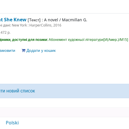
t She Knew
[Текст] :
A novel
/
Macmillan G.
ні дані:
New York : HarperCollins, 2016
:
472 p.
рники, доступні для позики:
Абонемент художньої літератури[И(Амер.)/М15] 
амовити
Додати у кошик
ити новий список
Polski