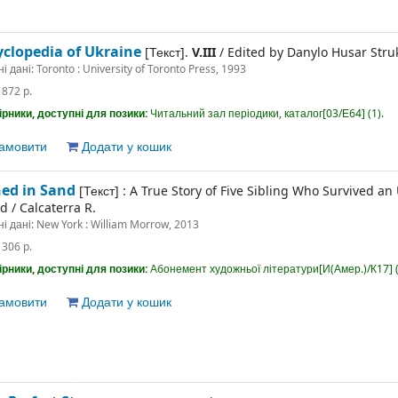
yclopedia of Ukraine
[Текст].
V.III
/
Edited by Danylo Husar Stru
ні дані:
Toronto : University of Toronto Press, 1993
:
872 p.
рники, доступні для позики:
Читальний зал періодики, каталог[03/Е64] (1).
амовити
Додати у кошик
hed in Sand
[Текст] :
A True Story of Five Sibling Who Survived a
nd
/
Calcaterra R.
ні дані:
New York : William Morrow, 2013
:
306 p.
рники, доступні для позики:
Абонемент художньої літератури[И(Амер.)/К17] (
амовити
Додати у кошик