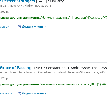
e Perfect Strangers
[Текст] /
Moriarty L.
ні дані:
New York : Flatiron Books, 2018
:
567 p.
рники, доступні для позики:
Абонемент художньої літератури[И(Австрал.)/М79
амовити
Додати у кошик
 Grace of Passing
[Текст] :
Constantine H. Andrusyshe. The Odyss
ні дані:
Edmonton - Toronto : Canadian Institute of Ukrainian Studies Press, 2000
:
123 p.
рники, доступні для позики:
Читальний зал періодики, каталог[9/Д84] (1), Аб
амовити
Додати у кошик