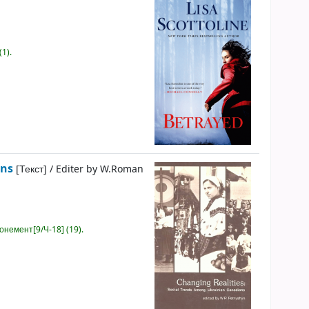
1).
ans
[Текст] /
Editer by W.Roman
онемент[9/Ч-18] (19).