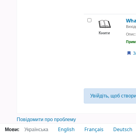
Wha
Вихід
Книги
Опис
Примі
З
Увійдіть, щоб створ
Повідомити про проблему
Мови:
Українська
English
Français
Deutsch