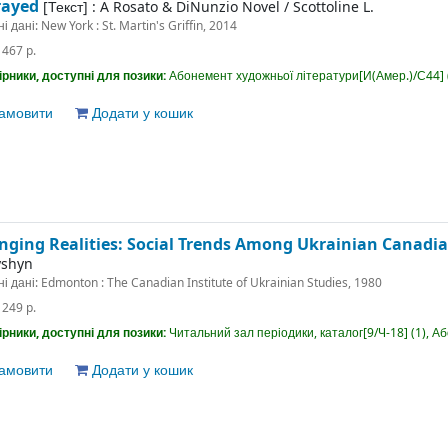
rayed
[Текст] :
A Rosato & DiNunzio Novel
/
Scottoline L.
ні дані:
New York : St. Martin's Griffin, 2014
:
467 p.
рники, доступні для позики:
Абонемент художньої літератури[И(Амер.)/С44] (
амовити
Додати у кошик
nging Realities: Social Trends Among Ukrainian Canadi
yshyn
ні дані:
Edmonton : The Canadian Institute of Ukrainian Studies, 1980
:
249 p.
рники, доступні для позики:
Читальний зал періодики, каталог[9/Ч-18] (1), Аб
амовити
Додати у кошик