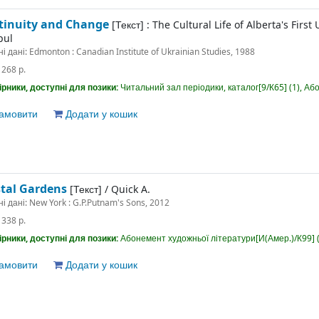
tinuity and Change
[Текст] :
The Cultural Life of Alberta's First
pul
ні дані:
Edmonton : Canadian Institute of Ukrainian Studies, 1988
:
268 p.
рники, доступні для позики:
Читальний зал періодики, каталог[9/К65] (1), Або
амовити
Додати у кошик
stal Gardens
[Текст] /
Quick A.
ні дані:
New York : G.P.Putnam's Sons, 2012
:
338 p.
рники, доступні для позики:
Абонемент художньої літератури[И(Амер.)/К99] (
амовити
Додати у кошик