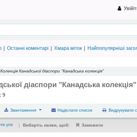
Увійт
на Пулюя › Електронний каталог
ю
Останні коментарі
Хмара міток
Найпопулярніші заго
—
Колекція Канадської діаспори "Канадська колекція"
дської діаспори "Канадська колекція
: 9
Звантаження
Надіслати список
Видрукувати с
ти усе
Виберіть назви, щоб:
Замовити