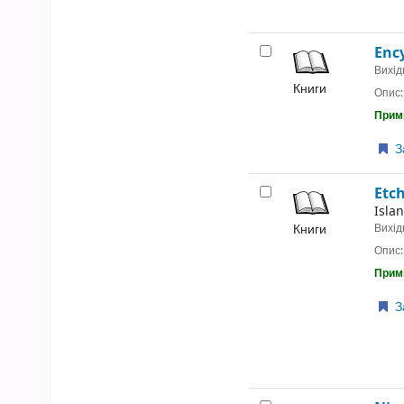
Enc
Вихід
Книги
Опис
Примі
З
Etc
Isla
Книги
Вихід
Опис
Примі
З