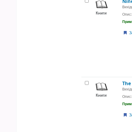
Nin
Вихід
Книги
Опис
Примі
З
The
Вихід
Книги
Опис
Примі
З