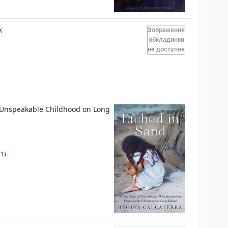
k
Зображення
обкладинки
не доступне
n Unspeakable Childhood on Long
1).