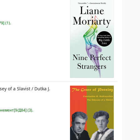
] (1).
ey of a Slavist
/
Dutka J.
онемент[9/Д84] (3).