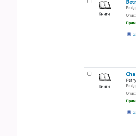
Bet
Вихід
Книги
Опис
Примі
З
Cha
Petr
Книги
Вихід
Опис
Примі
З