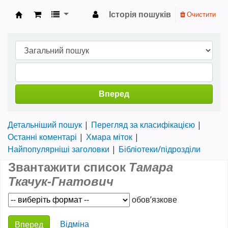
Історія пошуків
Очистити
Науково-технічна бібліотека ТНТУ ім. Івана 
Вперед
Детальніший пошук
Перегляд за класифікацією
Останні коментарі
Хмара міток
Найпопулярніші заголовки
Бібліотеки/підрозділи
Звантажити список
Тамара
Ткачук-Гнатович
обов’язкове
Choose action
Відміна