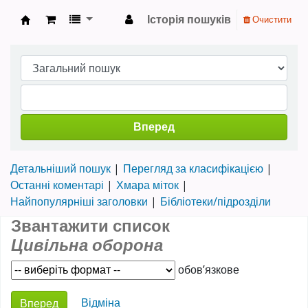
Історія пошуків
Очистити
Науково-технічна бібліотека ТНТУ ім. Івана 
Вперед
Детальніший пошук
Перегляд за класифікацією
Останні коментарі
Хмара міток
Найпопулярніші заголовки
Бібліотеки/підрозділи
Звантажити список
Цивільна оборона
обов’язкове
Choose action
Відміна