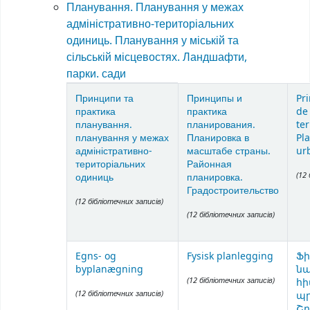
Планування. Планування у межах
адміністративно-територіальних
одиниць. Планування у міській та
сільській місцевостях. Ландшафти,
парки. сади
Items in catalog
Принципи та
Принципы и
Pri
практика
практика
de
планування.
планирования.
ter
планування у межах
Планировка в
Pla
адміністративно-
масштабе страны.
ur
територіальних
Районная
(12
одиниць
планировка.
Градостроительство
(12 бібліотечних записів)
(12 бібліотечних записів)
Egns- og
Fysisk planlegging
Ֆ
byplanægning
ն
(12 бібліотечних записів)
հի
(12 бібліотечних записів)
պ
Շր