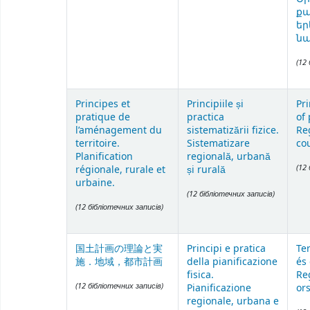
քա
եր
ն
(12
Principes et
Principiile și
Pr
pratique de
practica
of
l’aménagement du
sistematizării fizice.
Re
territoire.
Sistematizare
co
Planification
regională, urbană
(12
régionale, rurale et
și rurală
urbaine.
(12 бібліотечних записів)
(12 бібліотечних записів)
国土計画の理論と実
Principi e pratica
Te
施．地域，都市計画
della pianificazione
és 
fisica.
Reg
(12 бібліотечних записів)
Pianificazione
or
regionale, urbana e