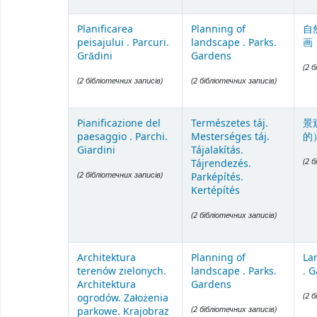
Planificarea
Planning of
自
peisajului . Parcuri.
landscape . Parks.
画
Grădini
Gardens
(2 
(2 бібліотечних записів)
(2 бібліотечних записів)
Pianificazione del
Természetes táj.
景
paesaggio . Parchi.
Mesterséges táj.
的
Giardini
Tájalakítás.
(2 
Tájrendezés.
(2 бібліотечних записів)
Parképítés.
Kertépítés
(2 бібліотечних записів)
Architektura
Planning of
La
terenów zielonych.
landscape . Parks.
. G
Architektura
Gardens
(2 
ogrodów. Założenia
(2 бібліотечних записів)
parkowe. Krajobraz