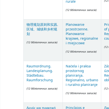
(12
rurale
(12 бібліотечних записів)
物理规划原则和实践.
Planowanie
Pr
区域、城镇和乡村规
przestrzenne.
of
划
Planowanie
Re
krajowe, regionalne
co
(12 бібліотечних записів)
i miejscowe
(12
(12 бібліотечних записів)
Raumordnung.
Načela i praksa
Zá
Landesplanung.
prostornog
úz
Städtebau.
planiranja.
Re
Raumforschung
Regionalno, urbano
ob
i ruralno planiranje
(12 бібліотечних записів)
(12
(12 бібліотечних записів)
Αρχές και πρακτική
Princípios e
Ла