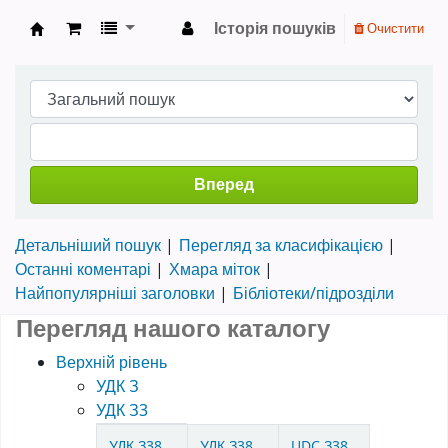
Історія пошуків
Очистити
Науково-технічна бібліотека ТНТУ ім. Івана 
Вперед
Детальніший пошук
Перегляд за класифікацією
Останні коментарі
Хмара міток
Найпопулярніші заголовки
Бібліотеки/підрозділи
Перегляд нашого каталогу
Верхній рівень
УДК З
УДК З3
Items in catalog
УДК З38
УДК З38
UDC З38