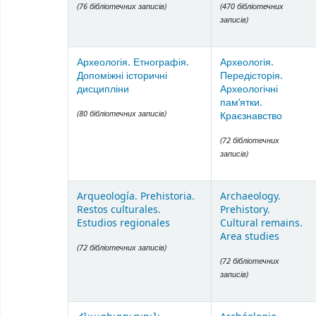
(76 бібліотечних записів)
(470 бібліотечних
записів)
Археологія. Етнографія.
Археологія.
Допоміжні історичні
Передісторія.
дисципліни
Археологічні
пам’ятки.
(80 бібліотечних записів)
Краєзнавство
(72 бібліотечних
записів)
Arqueología. Prehistoria.
Archaeology.
Restos culturales.
Prehistory.
Estudios regionales
Cultural remains.
Area studies
(72 бібліотечних записів)
(72 бібліотечних
записів)