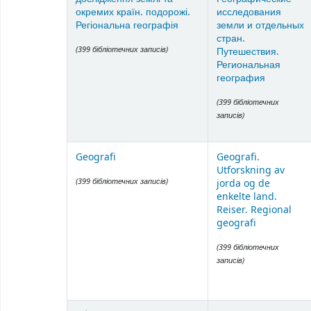
окремих країн. подорожі.
исследования
Регіональна географія
земли и отдельных
стран.
(399 бібліотечних записів)
Путешествия.
Региональная
география
(399 бібліотечних
записів)
Geografi
Geografi.
Utforskning av
(399 бібліотечних записів)
jorda og de
enkelte land.
Reiser. Regional
geografi
(399 бібліотечних
записів)