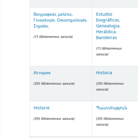
Βιογραφικές μελέτες.
Estudos
Γενεαλογία. Οικοσημολογία.
biográficos.
Σημαίες
Genealogia.
Heráldica.
(15 бібліотечних записів)
Bandeiras
(15 бібліотечних
записів)
История
Historia
(395 бібліотечних записів)
(395 бібліотечних
записів)
Historie
Պատմություն
(395 бібліотечних записів)
(395 бібліотечних
записів)