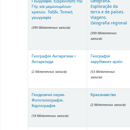
Γεωγραφία. Εξερεύνηση τής
Geografia.
Γής και μεμονωμένων
Exploração da
κρατών. Ταξίδι. Τοπική
terra e de países.
γεωγραφία
Viagens.
Geografia regional
(399 бібліотечних записів)
(399 бібліотечних
записів)
Географія Антарктики і
Географія
Антарктиди
зарубіжних країн
(2 бібліотечних записів)
(53 бібліотечних
записів)
Геодезичні науки.
Краєзнавство
Фототопографія.
(2 бібліотечних записів)
Картографія
(18 бібліотечних записів)