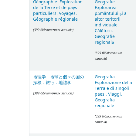
Géographie. Exploration
Geografie.
de la Terre et de pays
Explorarea
particuliers. Voyages.
pământului și a
Géographie régionale
altor teritorii
individuale.
(399 бібліотечних записів)
Călătorii.
Geografie
regională
(399 бібліотечних
записів)
地理学．地球と個々の国の
Geografia.
探検．旅行．地誌学
Esplorazione della
Terra e di singoli
(399 бібліотечних записів)
paesi. Viaggi.
Geografia
regionale
(399 бібліотечних
записів)