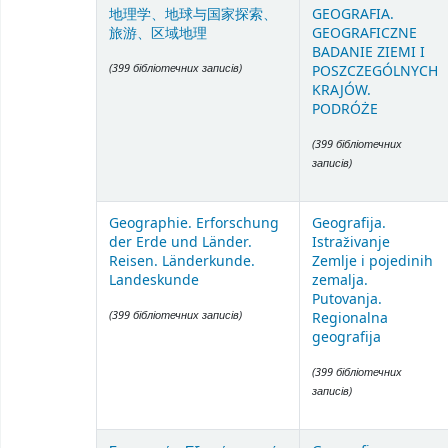
地理学、地球与国家探索、
GEOGRAFIA.
旅游、区域地理
GEOGRAFICZNE
BADANIE ZIEMI I
(399 бібліотечних записів)
POSZCZEGÓLNYCH
KRAJÓW.
PODRÓŻE
(399 бібліотечних
записів)
Geographie. Erforschung
Geografija.
der Erde und Länder.
Istraživanje
Reisen. Länderkunde.
Zemlje i pojedinih
Landeskunde
zemalja.
Putovanja.
(399 бібліотечних записів)
Regionalna
geografija
(399 бібліотечних
записів)