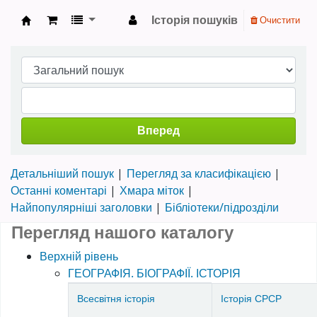
Історія пошуків
Очистити
Науково-технічна бібліотека ТНТУ ім. Івана 
Вперед
Детальніший пошук
Перегляд за класифікацією
Останні коментарі
Хмара міток
Найпопулярніші заголовки
Бібліотеки/підрозділи
Перегляд нашого каталогу
Верхній рівень
ГЕОГРАФІЯ. БІОГРАФІЇ. ІСТОРІЯ
Items in catalog
Всесвітня історія
Історія СРСР