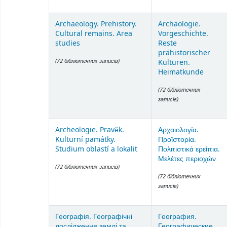
Archaeology. Prehistory.
Archäologie.
Cultural remains. Area
Vorgeschichte.
studies
Reste
prähistorischer
(72 бібліотечних записів)
Kulturen.
Heimatkunde
(72 бібліотечних
записів)
Archeologie. Pravěk.
Αρχαιολογία.
Kulturní památky.
Προϊστορία.
Studium oblastí a lokalit
Πολιτιστικά ερείπια.
Μελέτες περιοχών
(72 бібліотечних записів)
(72 бібліотечних
записів)
Географія. Географічні
География.
дослідження землі та
Географические