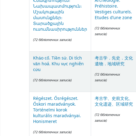
Հնագիտություն։
Archéologie.
Նախապատմություն։
Préhistoire.
Մշակութային
Vestiges culturels.
մասունքներ։
Etudes d’une zone
Տարածքային
(72 бібліотечних
ուսումնասիրություններ
записів)
(72 бібліотечних записів)
Khảo cổ. Tiền sử. Di tích
考古学．先史．文化
văn hoá. Khu vực nghiên
遺物．地域研究
cứu
(72 бібліотечних
(72 бібліотечних записів)
записів)
Régészet. Ősrégészet.
考古学、史前文化、
Őskori maradványok.
文化遗迹、区域研究
Történelmi korok
(72 бібліотечних
kulturális maradványai.
записів)
Honismeret
(72 бібліотечних записів)