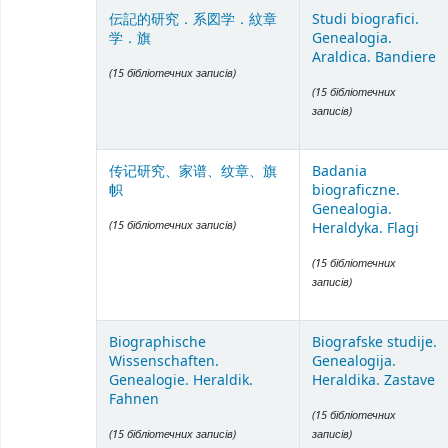
伝記的研究．系図学．紋章
Studi biografici.
学．旗
Genealogia.
Araldica. Bandiere
(15 бібліотечних записів)
(15 бібліотечних
записів)
传记研究、家谱、纹章、旗
Badania
帜
biograficzne.
Genealogia.
(15 бібліотечних записів)
Heraldyka. Flagi
(15 бібліотечних
записів)
Biographische
Biografske studije.
Wissenschaften.
Genealogija.
Genealogie. Heraldik.
Heraldika. Zastave
Fahnen
(15 бібліотечних
(15 бібліотечних записів)
записів)