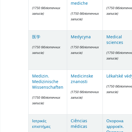
mediche
(1750 бібліотечних
(1750 бібліотечн
записів)
(1750 бібліотечних
записів)
записів)
医学
Medycyna
Medical
sciences
(1750 бібліотечних
(1750 бібліотечних
записів)
записів)
(1750 бібліотечн
записів)
Medizin.
Medicinske
Lékařské věd
Medizinische
znanosti
(1750 бібліотечн
Wissenschaften
(1750 бібліотечних
записів)
(1750 бібліотечних
записів)
записів)
Ιατρικές
Ciências
Охорона
επιστήμες
médicas
здоров’я.