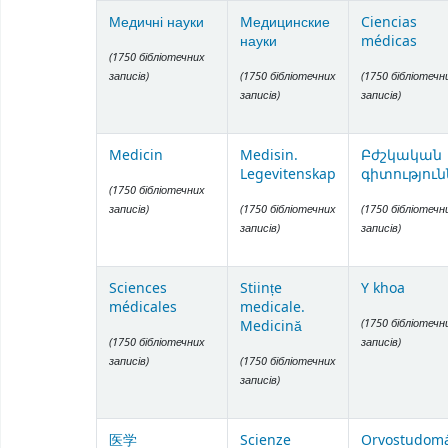
Items in catalog
Медичні науки
Mедицинские
Ciencias
науки
médicas
(1750 бібліотечних
записів)
(1750 бібліотечних
(1750 бібліотечн
записів)
записів)
Medicin
Medisin.
Բժշկական
Legevitenskap
գիտություն
(1750 бібліотечних
записів)
(1750 бібліотечних
(1750 бібліотечн
записів)
записів)
Sciences
Stiințe
Y khoa
médicales
medicale.
(1750 бібліотечн
Medicină
(1750 бібліотечних
записів)
записів)
(1750 бібліотечних
записів)
医学
Scienze
Orvostudom