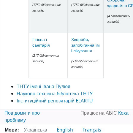
Охорона
(1750 бібліотечних
(1750 бібліотечних
здоров’я в С
записів)
записів)
(4 бібліотечних
записів)
Гігієна і
Хвороби,
санітарія
запобігання їм
і лікування
(217 бібліотечних
записів)
(539 бібліотечних
записів)
ТНТУ імені Івана Пулюя
Науково-технічна бібліотека ТНТУ
Інституційний репозитарій ELARTU
Повідомити про
Працює на АБІС
Коха
проблему
Мови:
Українська
English
Français