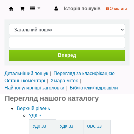
Історія пошуків
Очистити
Науково-технічна бібліотека ТНТУ ім. Івана 
Вперед
Детальніший пошук
Перегляд за класифікацією
Останні коментарі
Хмара міток
Найпопулярніші заголовки
Бібліотеки/підрозділи
Перегляд нашого каталогу
Верхній рівень
УДК З
Items in catalog
УДК З3
УДК З3
UDC З3