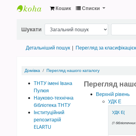
Кошик
Списки
Науково-технічна бібліотека ТНТУ ім. Іва
Шукати
Детальніший пошук
Перегляд за класифікаціє
Домівка
Перегляд нашого каталогу
Перегляд нашо
ТНТУ імені Івана
Пулюя
Верхній рівень
Науково-технічна
УДК Е
бібліотека ТНТУ
Items in ca
Інституційний
УДК Е(
репозитарій
(1 бібліотечних
ELARTU