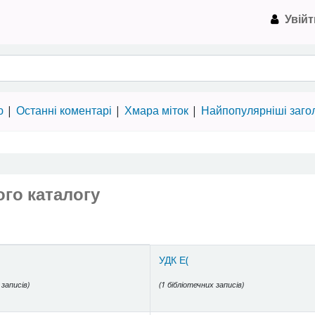
Увійт
на Пулюя › Електронний каталог
ю
Останні коментарі
Хмара міток
Найпопулярніші заго
го каталогу
talog
УДК Е(
 записів)
(1 бібліотечних записів)