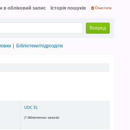
и в обліковий запис
Історія пошуків
Очистити
Вперед
ловки
Бібліотеки/підрозділи
UDC Е(
(1 бібліотечних записів)