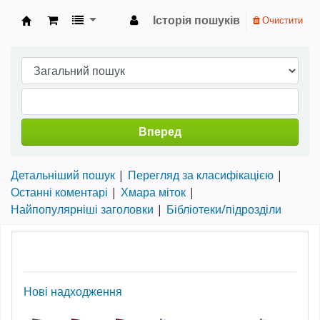
Історія пошуків
Очистити
Науково-технічна бібліотека ТНТУ ім. Івана 
Вперед
Детальніший пошук
Перегляд за класифікацією
Останні коментарі
Хмара міток
Найпопулярніші заголовки
Бібліотеки/підрозділи
Домівка Коха
Нові надходження